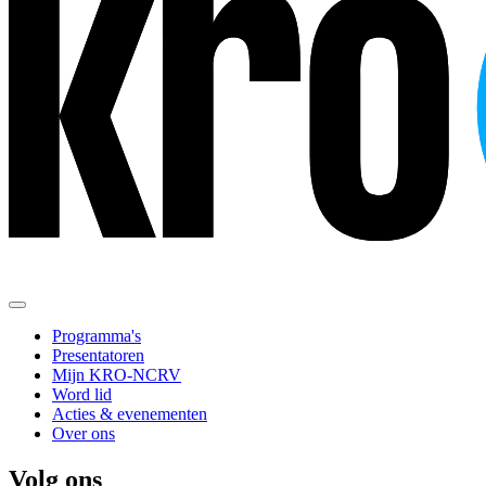
Programma's
Presentatoren
Mijn KRO-NCRV
Word lid
Acties & evenementen
Over ons
Volg ons