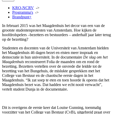
KRO-NCRV
->
Programma's
->
Brandpunt+
In februari 2015 was het Maagdenhuis het decor van een van de
grootste studentenprotesten van Amsterdam. Hoe kijken de
hoofdrolspelers –bezetters en bestuurders – anderhalf jaar later terug
op de bezetting?
Studenten en docenten van de Universiteit van Amsterdam hielden
het Maagdenhuis 46 dagen bezet en eisten meer inspraak en
democratie in hun universiteit. In de documentaire
De slag om het
Maagdenhuis
reconstrueert Folia de maanden om en rond de
bezetting. Bezetters vertellen over de onvrede die leidde tot de
bezetting van het Bungehuis, de mislukte gesprekken met het
College van Bestuur en de chaotische eerste dagen in het
Maagdenhuis. “Ik zat soep te eten en toen hoorde ik opeens dat het
Maagdenhuis bezet was. Dat hadden we echt nooit verwacht”,
vertelt student Dunja in de documentaire.
Dit is overigens de eerste keer dat Louise Gunning, toenmalig
voorzitter van het College van Bestuur (CvB), uitgebreid praat over