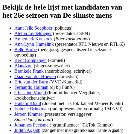
Bekijk de hele lijst met kandidaten van
het 26e seizoen van De slimste mens
Aant Jelle Soepboer
(politicus)
Aletha Leidelmeijer
(presentator ESPN)
Annemiek Koekoek
(
Boer zoekt vrouw
)
Ann-Lynn Hamelink
(presentator RTL Nieuws en RTL-Z)
Belle Barbé
(pedagoog, gespecialiseerd in seksuele
opvoeding)
Berit Companjen
(komiek)
Blaudzun
(singer-songwriter)
Brankele Frank
(neurobioloog, schrijver)
Daan van der Hoeven
(comedian)
Eric van der Burg
(VVD-Kamerlid)
Fernando Halman
(dj bij FunX)
Ghislaine Voogd
(food influencer Veggilaine,
kookboekenschrijver)
Haitam Khalil
(docent met TikTok-kanaal Meneer Khalil)
Isabelle Brinkman
(radiopresentator, voormalig TMF-VJ)
Jeroen Kramer
(presentator, verslaggever
Sinterklaasjournaal
)
Johannes Peetsma
(‘grunnfluencer’ TikTok Tammo)
Judith Agaath
(zanger met instagramkanaal Tante Agaath)