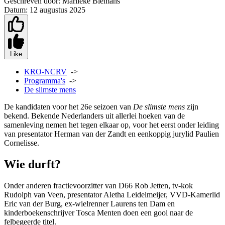
Geschreven door:
Marlieke Biemans
Datum:
12 augustus 2025
Like
KRO-NCRV
->
Programma's
->
De slimste mens
De kandidaten voor het 26e seizoen van
De slimste mens
zijn
bekend. Bekende Nederlanders uit allerlei hoeken van de
samenleving nemen het tegen elkaar op, voor het eerst onder leiding
van presentator Herman van der Zandt en eenkoppig jurylid Paulien
Cornelisse.
Wie durft?
Onder anderen fractievoorzitter van D66 Rob Jetten, tv-kok
Rudolph van Veen, presentator Aletha Leidelmeijer, VVD-Kamerlid
Eric van der Burg, ex-wielrenner Laurens ten Dam en
kinderboekenschrijver Tosca Menten doen een gooi naar de
felbegeerde titel.