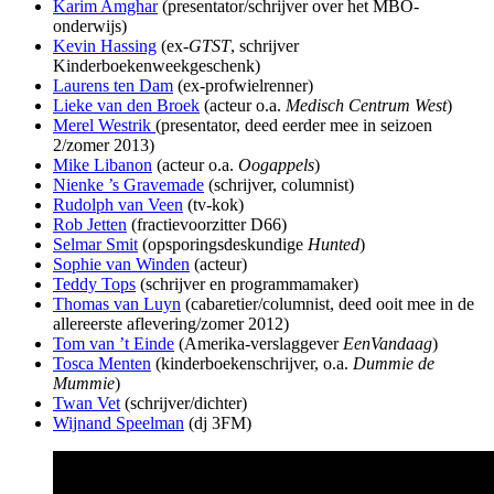
Karim Amghar
(presentator/schrijver over het MBO-
onderwijs)
Kevin Hassing
(ex-
GTST
, schrijver
Kinderboekenweekgeschenk)
Laurens ten Dam
(ex-profwielrenner)
Lieke van den Broek
(acteur o.a.
Medisch Centrum West
)
Merel Westrik
(presentator, deed eerder mee in seizoen
2/zomer 2013)
Mike Libanon
(acteur o.a.
Oogappels
)
Nienke ’s Gravemade
(schrijver, columnist)
Rudolph van Veen
(tv-kok)
Rob Jetten
(fractievoorzitter D66)
Selmar Smit
(opsporingsdeskundige
Hunted
)
Sophie van Winden
(acteur)
Teddy Tops
(schrijver en programmamaker)
Thomas van Luyn
(cabaretier/columnist, deed ooit mee in de
allereerste aflevering/zomer 2012)
Tom van ’t Einde
(Amerika-verslaggever
EenVandaag
)
Tosca Menten
(kinderboekenschrijver, o.a.
Dummie de
Mummie
)
Twan Vet
(schrijver/dichter)
Wijnand Speelman
(dj 3FM)