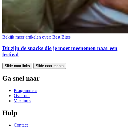
Bekijk meer artikelen over:
Best Bites
Dít zijn de snacks die je moet meenemen naar een
festival
Slide naar links
Slide naar rechts
Ga snel naar
Programma's
Over ons
Vacatures
Hulp
Contact