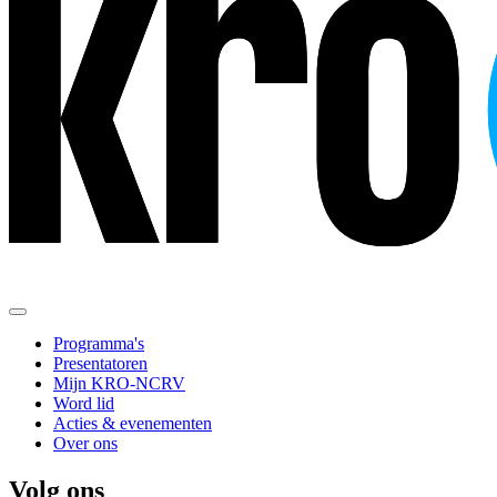
Programma's
Presentatoren
Mijn KRO-NCRV
Word lid
Acties & evenementen
Over ons
Volg ons