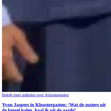
Bekijk meer artikelen over:
Kloostergasten
Yvon Jaspers in Kloostergasten: ‘Wat de zusters uit
de hemel halen, haal ik uit de aarde’