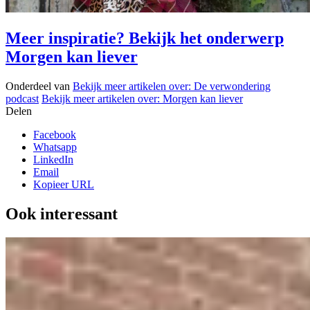
Meer inspiratie? Bekijk het onderwerp
Morgen kan liever
Onderdeel van
Bekijk meer artikelen over:
De verwondering
podcast
Bekijk meer artikelen over:
Morgen kan liever
Delen
Facebook
Whatsapp
LinkedIn
Email
Kopieer URL
Ook interessant