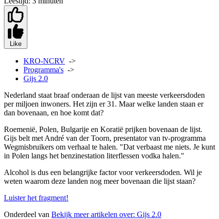
Leestijd:
3 minuten
Like
KRO-NCRV
->
Programma's
->
Gijs 2.0
Nederland staat braaf onderaan de lijst van meeste verkeersdoden
per miljoen inwoners. Het zijn er 31. Maar welke landen staan er
dan bovenaan, en hoe komt dat?
Roemenië, Polen, Bulgarije en Koratië prijken bovenaan de lijst.
Gijs belt met André van der Toorn, presentator van tv-programma
Wegmisbruikers om verhaal te halen. "Dat verbaast me niets. Je kunt
in Polen langs het benzinestation literflessen vodka halen."
Alcohol is dus een belangrijke factor voor verkeersdoden. Wil je
weten waarom deze landen nog meer bovenaan die lijst staan?
Luister het fragment!
Onderdeel van
Bekijk meer artikelen over:
Gijs 2.0