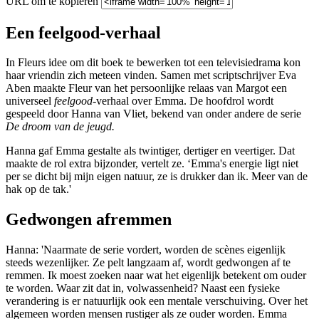
URL om te kopiëren
Een feelgood-verhaal
In Fleurs idee om dit boek te bewerken tot een televisiedrama kon
haar vriendin zich meteen vinden. Samen met scriptschrijver Eva
Aben maakte Fleur van het persoonlijke relaas van Margot een
universeel
feelgood
-verhaal over Emma. De hoofdrol wordt
gespeeld door Hanna van Vliet, bekend van onder andere de serie
De droom van de jeugd.
Hanna gaf Emma gestalte als twintiger, dertiger en veertiger. Dat
maakte de rol extra bijzonder, vertelt ze. ‘Emma's energie ligt niet
per se dicht bij mijn eigen natuur, ze is drukker dan ik. Meer van de
hak op de tak.'
Gedwongen afremmen
Hanna: 'Naarmate de serie vordert, worden de scènes eigenlijk
steeds wezenlijker. Ze pelt langzaam af, wordt gedwongen af te
remmen. Ik moest zoeken naar wat het eigenlijk betekent om ouder
te worden. Waar zit dat in, volwassenheid? Naast een fysieke
verandering is er natuurlijk ook een mentale verschuiving. Over het
algemeen worden mensen rustiger als ze ouder worden. Emma