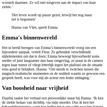
worstelt daarmee. Ze wil niet toegeven aan de impact van haar
ziekte.’
'Het leven wordt op pauze gezet, terwijl het nog maar
net is begonnen'
Hanna van Vliet, speelt Emma
Emma's binnenwereld
Het in beeld brengen van Emma’s binnenwereld vroeg om een
bijzondere aanpak, vertelt Fleur. Ze gebruikte verschillende
stijlelementen om dat te doen: Emma beweegt bijvoorbeeld soms
sneller of juist langzamer dan haar omgeving, ze praat in de camera
tegen haar tumor of vliegt letterlijk tegen het plafond om de situatie
eens goed te bekijken. Hanna: ‘Om steeds te switchen tussen die
magisch-realistische momenten en de realiteit waarin ze gewoon een
gesprek heeft, was voor mij als acteur een leuke uitdaging.’
Van boosheid naar vrijheid
Daarbij raakte het verhaal een persoonlijke snaar bij Hanna. ‘Ik ken
de ziekte helaas van dichtbij, via mijn moeder. Dus ik ken het
behandelingstraject, weet hoe heftig het is om wéér naar het Antoni