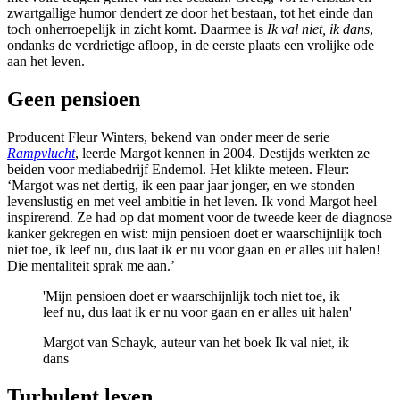
zwartgallige humor dendert ze door het bestaan, tot het einde dan
toch onherroepelijk in zicht komt. Daarmee is
Ik val niet, ik dans
,
ondanks de verdrietige afloop
,
in de eerste plaats een vrolijke ode
aan het leven.
Geen pensioen
Producent Fleur Winters, bekend van onder meer de serie
Rampvlucht
, leerde Margot kennen in 2004. Destijds werkten ze
beiden voor mediabedrijf Endemol. Het klikte meteen. Fleur:
‘Margot was net dertig, ik een paar jaar jonger, en we stonden
levenslustig en met veel ambitie in het leven. Ik vond Margot heel
inspirerend. Ze had op dat moment voor de tweede keer de diagnose
kanker gekregen en wist: mijn pensioen doet er waarschijnlijk toch
niet toe, ik leef nu, dus laat ik er nu voor gaan en er alles uit halen!
Die mentaliteit sprak me aan.’
'Mijn pensioen doet er waarschijnlijk toch niet toe, ik
leef nu, dus laat ik er nu voor gaan en er alles uit halen'
Margot van Schayk, auteur van het boek Ik val niet, ik
dans
Turbulent leven