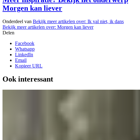
Morgen kan liever
Onderdeel van
Bekijk meer artikelen over:
Ik val niet, ik dans
Bekijk meer artikelen over:
Morgen kan liever
Delen
Facebook
Whatsapp
LinkedIn
Email
Kopieer URL
Ook interessant