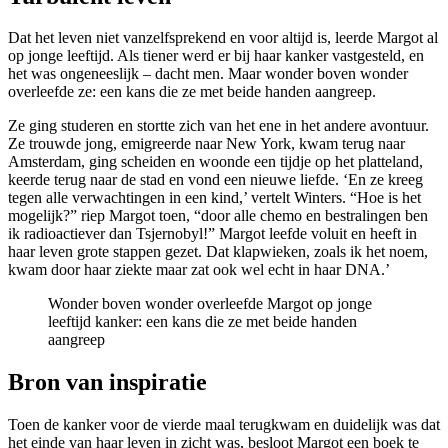
Dat het leven niet vanzelfsprekend en voor altijd is, leerde Margot al
op jonge leeftijd. Als tiener werd er bij haar kanker vastgesteld, en
het was ongeneeslijk – dacht men. Maar wonder boven wonder
overleefde ze: een kans die ze met beide handen aangreep.
Ze ging studeren en stortte zich van het ene in het andere avontuur.
Ze trouwde jong, emigreerde naar New York, kwam terug naar
Amsterdam, ging scheiden en woonde een tijdje op het platteland,
keerde terug naar de stad en vond een nieuwe liefde. ‘En ze kreeg
tegen alle verwachtingen in een kind,’ vertelt Winters. “Hoe is het
mogelijk?” riep Margot toen, “door alle chemo en bestralingen ben
ik radioactiever dan Tsjernobyl!” Margot leefde voluit en heeft in
haar leven grote stappen gezet. Dat klapwieken, zoals ik het noem,
kwam door haar ziekte maar zat ook wel echt in haar DNA.’
Wonder boven wonder overleefde Margot op jonge
leeftijd kanker: een kans die ze met beide handen
aangreep
Bron van inspiratie
Toen de kanker voor de vierde maal terugkwam en duidelijk was dat
het einde van haar leven in zicht was, besloot Margot een boek te