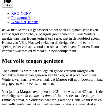
Like
KRO-NCRV
->
Programma's
->
Ik val niet, ik dans
Ik val niet, ik dans
is gebaseerd op het boek en dynamische leven
van Margot van Schayk. Margots goede vriendin Fleur Winters
maakte van haar levensverhaal een serie, met in de hoofdrol acteur
Hanna van Vliet. Hoewel ziekte en de dreigende dood een rol
spelen, is het verhaal vooral een ode aan het leven. Fleur en Hanna
vertellen waarom dit verhaal hun persoonlijk raakt.
Met volle teugen genieten
Toen duidelijk werd dat collega en goede vriendin Margot van
Schayk niet meer zou genezen van kanker, wist producent Fleur
Winters: van haar levensverhaal, dat Margot zelf al in boekvorm had
uitgegeven, wil ik een serie maken.
Vier jaar na Margots overlijden in 2021 – ze was toen 47 jaar – is de
vierdelige serie
Ik val niet, ik dans
af. In de serie staat de jonge
Emma centraal, die ondanks haar terugkerende ziekte voluit leeft en
met volle teugen geniet van het bestaan. Gretig, vol levenslust en