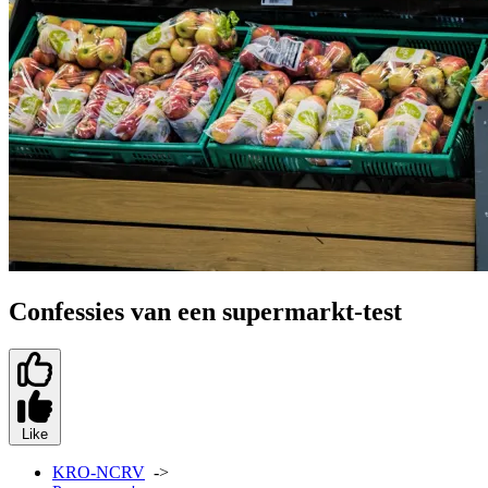
Confessies van een supermarkt-test
Like
KRO-NCRV
->