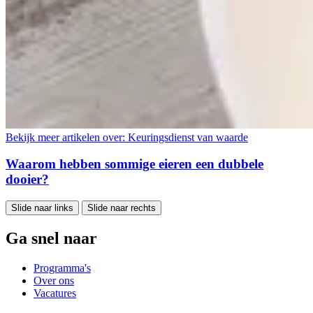
Bekijk meer artikelen over:
Keuringsdienst van waarde
Waarom hebben sommige eieren een dubbele
dooier?
Slide naar links
Slide naar rechts
Ga snel naar
Programma's
Over ons
Vacatures