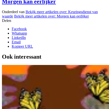
Morgen kan eerlijker
Onderdeel van
Bekijk meer artikelen over:
Keuringsdienst van
waarde
Bekijk meer artikelen over:
Morgen kan eerlijker
Delen
Facebook
Whatsapp
LinkedIn
Email
Kopieer URL
Ook interessant