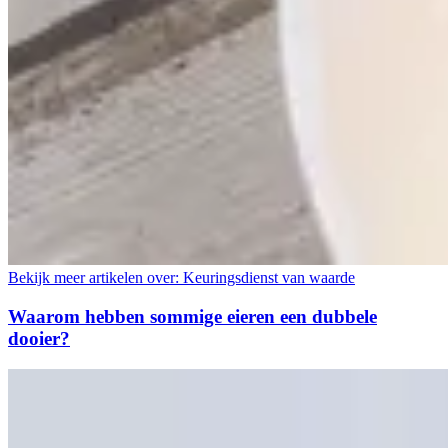
Bekijk meer artikelen over:
Keuringsdienst van waarde
Waarom hebben sommige eieren een dubbele
dooier?