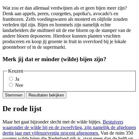
Wat zou er dan allemaal verdwijnen als er geen bijen meer zijn?
Denk aan appels, peren, courgettes, paprika's, avocado's en
frambozen. Zelfs voedingswaren als mosterd en olijfolie zouden
verleden tijd zijn. Bijen en hommels zijn namelijk echte
landarbeiders die stuifmeel uit de ene bloem op de stamper van de
andere bloem deponeren. Hierdoor kunnen planten vruchten
produceren en koop jij groente in fruit in overvloed bij je lokale
groenteboer of in de supermarkt.
Merk jij dat er minder (wilde) bijen zijn?
Keuzen
Ja
Nee
Stemmen
Resultaten bekijken
De rode lijst
Maar het gaat bijzonder slecht met de wilde bijtjes.
Bestuivers
waaronder de wilde bij en de zweefvlieg, zijn namelijk de afgelopen
dertig jaar met vijfenzeventig procent afgenomen.
Van de ruim 350
soorten wilde bijen die Nederland rijk is, staat meer dan de helft op