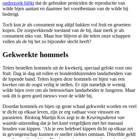
onderzoek blijkt
dat de gebruikte pesticiden de reproductie van
wilde bijen aantast en daarmee het voortbestaan van de wilde bij
bedreigt.
Toch kun je als consument nog altijd bakken vol fruit en groenten
kopen. De zorgwekkende toestand van de bij, daar merk je als
consument niks van. Maar hoe blijven al die telers onze schappen
vullen als de bij het zo bijzonder slecht heeft?
Gekweekte hommels
Telers bestellen hommels uit de kwekerij, speciaal gefokt voor ons
fruit. Dag in dag uit rollen er honderdduizenden landarbeiders van
de lopende band. Telers kopen deze hommels en bijen van een
kweker om de oogst veilig te stellen. Er zijn namelijk te weinig
wilde bijen over om als betrouwbare landarbeider te fungeren. Maar
ook dit is geen goed nieuws voor de wilde bij.
Doordat hommels en bijen op grote schaal gekweekt worden en veel
te dicht op elkaar leven, zijn ze erg vatbaar voor virussen en
parasieten. Bioloog Martijn Kos zegt in de
Keuringsdienst van
waarde
-uitzending dat je het kunt vergelijken met het massaal
houden van kippen. ‘Als je een heleboel kippen dicht op elkaar zet
in gevangenschap kunnen er sneller ziektes ontstaan. Ditzelfde geldt