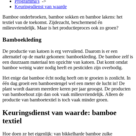
Programma's
->
Keuringsdienst van waarde
Bamboe onderbroeken, bamboe sokken en bamboe lakens: het
textiel van de toekomst. Zijdezacht, beschermend én
milieuvriendelijk. Maar is het productieproces ook zo groen?
Bamboekleding
De productie van katoen is erg vervuilend. Daarom is er een
alternatief op de markt gekomen: bamboekleding. De bamboe zelf is
een duurzaam materiaal ten opzichte van katoen. Dat komt omdat
bamboe weinig water nodig heeft en pesticiden zijn overbodig.
Het enige dat bamboe écht nodig heeft om te groeien is zonlicht.
In
één dag groeit een bamboestengel wel een meter de lucht in!
De
plant wordt daarom meerdere keren per jaar geoogst. De producten
van bamboehout zijn dan ook vaak milieuvriendelijk. Alleen de
productie van bamboetextiel is toch vaak minder groen.
Keuringsdienst van waarde: bamboe
textiel
Hoe doen ze het eigenlijk: van bikkelharde bamboe zulke