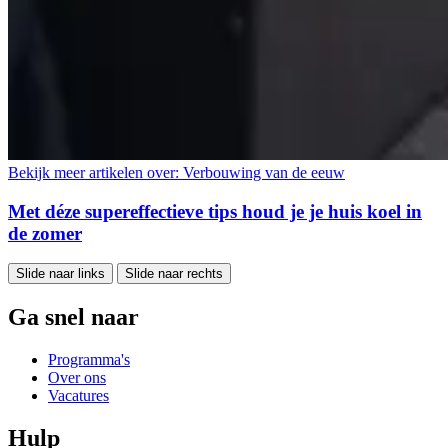
Bekijk meer artikelen over:
Verbouwing van de eeuw
Met déze supereffectieve tips houd je je huis koel in
de zomer
Slide naar links
Slide naar rechts
Ga snel naar
Programma's
Over ons
Vacatures
Hulp