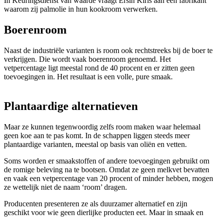
In Keuringsdienst van waarde vraagt Ersin Kiris aan een fabrikant
waarom zij palmolie in hun kookroom verwerken.
Boerenroom
Naast de industriële varianten is room ook rechtstreeks bij de boer te
verkrijgen. Die wordt vaak boerenroom genoemd. Het
vetpercentage ligt meestal rond de 40 procent en er zitten geen
toevoegingen in. Het resultaat is een volle, pure smaak.
Plantaardige alternatieven
Maar ze kunnen tegenwoordig zelfs room maken waar helemaal
geen koe aan te pas komt. In de schappen liggen steeds meer
plantaardige varianten, meestal op basis van oliën en vetten.
Soms worden er smaakstoffen of andere toevoegingen gebruikt om
de romige beleving na te bootsen. Omdat ze geen melkvet bevatten
en vaak een vetpercentage van 20 procent of minder hebben, mogen
ze wettelijk niet de naam ‘room’ dragen.
Producenten presenteren ze als duurzamer alternatief en zijn
geschikt voor wie geen dierlijke producten eet. Maar in smaak en