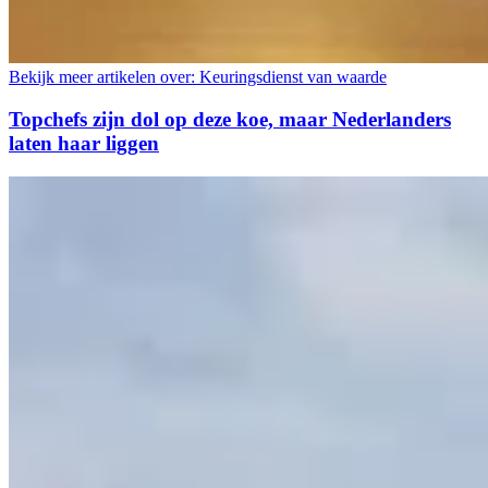
Bekijk meer artikelen over:
Keuringsdienst van waarde
Topchefs zijn dol op deze koe, maar Nederlanders
laten haar liggen