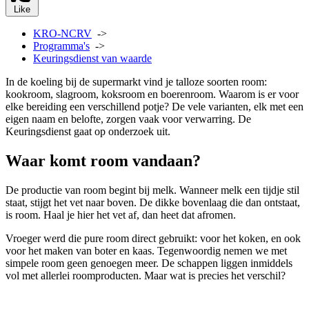
Like
KRO-NCRV
->
Programma's
->
Keuringsdienst van waarde
In de koeling bij de supermarkt vind je talloze soorten room:
kookroom, slagroom, koksroom en boerenroom. Waarom is er voor
elke bereiding een verschillend potje? De vele varianten, elk met een
eigen naam en belofte, zorgen vaak voor verwarring. De
Keuringsdienst gaat op onderzoek uit.
Waar komt room vandaan?
De productie van room begint bij melk. Wanneer melk een tijdje stil
staat, stijgt het vet naar boven. De dikke bovenlaag die dan ontstaat,
is room. Haal je hier het vet af, dan heet dat
afromen.
Vroeger werd die pure room direct gebruikt: voor het koken, en ook
voor het maken van boter en kaas. Tegenwoordig nemen we met
simpele room geen genoegen meer. De schappen liggen inmiddels
vol met allerlei roomproducten. Maar wat is precies het verschil?