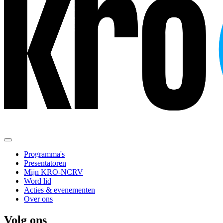
Programma's
Presentatoren
Mijn KRO-NCRV
Word lid
Acties & evenementen
Over ons
Volg ons