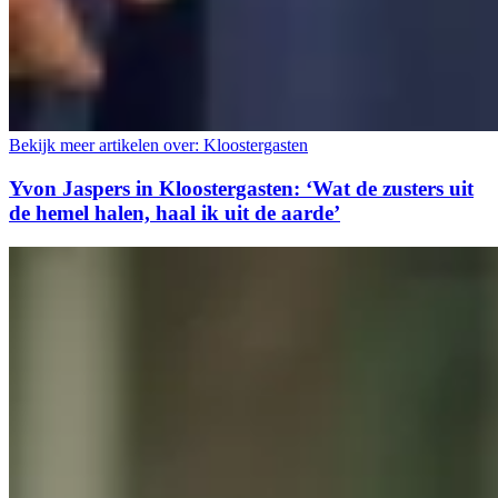
Bekijk meer artikelen over:
Kloostergasten
Yvon Jaspers in Kloostergasten: ‘Wat de zusters uit
de hemel halen, haal ik uit de aarde’