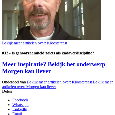
Bekijk meer artikelen over:
Kloostercast
#32 - Is gehoorzaamheid zoiets als kadaverdiscipline?
Meer inspiratie? Bekijk het onderwerp
Morgen kan liever
Onderdeel van
Bekijk meer artikelen over:
Kloostercast
Bekijk meer
artikelen over:
Morgen kan liever
Delen
Facebook
Whatsapp
LinkedIn
Email