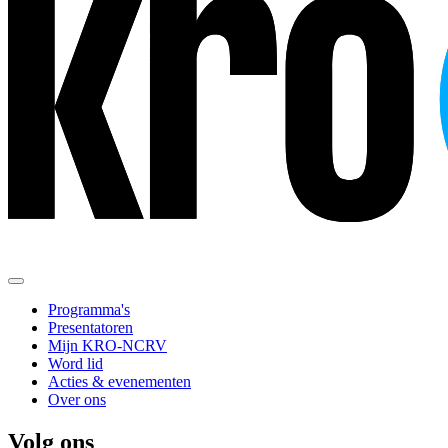
Programma's
Presentatoren
Mijn KRO-NCRV
Word lid
Acties & evenementen
Over ons
Volg ons