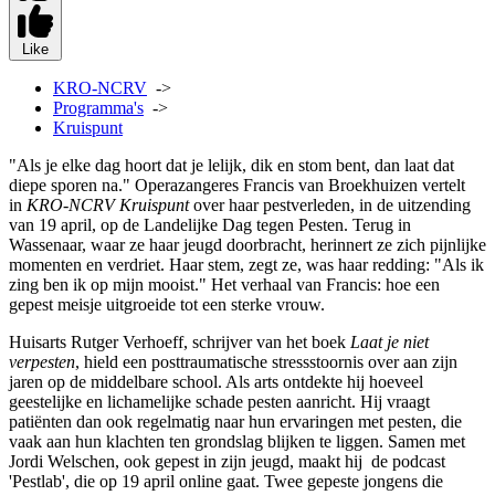
Like
KRO-NCRV
->
Programma's
->
Kruispunt
"Als je elke dag hoort dat je lelijk, dik en stom bent, dan laat dat
diepe sporen na." Operazangeres Francis van Broekhuizen vertelt
in
KRO-NCRV Kruispunt
over haar pestverleden, in de uitzending
van 19 april, op de Landelijke Dag tegen Pesten. Terug in
Wassenaar, waar ze haar jeugd doorbracht, herinnert ze zich pijnlijke
momenten en verdriet. Haar stem, zegt ze, was haar redding: "Als ik
zing ben ik op mijn mooist." Het verhaal van Francis: hoe een
gepest meisje uitgroeide tot een sterke vrouw.
Huisarts Rutger Verhoeff, schrijver van het boek
Laat je niet
verpesten
, hield een posttraumatische stressstoornis over aan zijn
jaren op de middelbare school. Als arts ontdekte hij hoeveel
geestelijke en lichamelijke schade pesten aanricht. Hij vraagt
patiënten dan ook regelmatig naar hun ervaringen met pesten, die
vaak aan hun klachten ten grondslag blijken te liggen. Samen met
Jordi Welschen, ook gepest in zijn jeugd, maakt hij de podcast
'Pestlab', die op 19 april online gaat. Twee gepeste jongens die