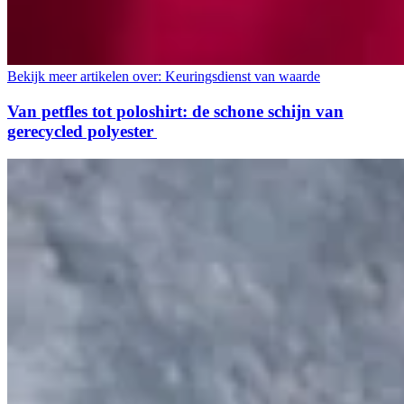
Bekijk meer artikelen over:
Keuringsdienst van waarde
Van petfles tot poloshirt: de schone schijn van
gerecycled polyester