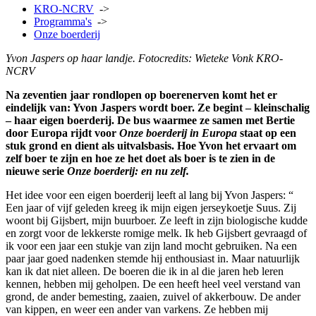
KRO-NCRV
->
Programma's
->
Onze boerderij
Yvon Jaspers op haar landje. Fotocredits: Wieteke Vonk KRO-
NCRV
Na zeventien jaar rondlopen op boerenerven komt het er
eindelijk van: Yvon Jaspers wordt boer. Ze begint – kleinschalig
– haar eigen boerderij. De bus waarmee ze samen met Bertie
door Europa rijdt voor
Onze boerderij in Europa
staat op een
stuk grond en dient als uitvalsbasis. Hoe Yvon het ervaart om
zelf boer te zijn en hoe ze het doet als boer is te zien in de
nieuwe serie
Onze boerderij: en nu zelf.
Het idee voor een eigen boerderij leeft al lang bij Yvon Jaspers: “
Een jaar of vijf geleden kreeg ik mijn eigen jerseykoetje Suus. Zij
woont bij Gijsbert, mijn buurboer. Ze leeft in zijn biologische kudde
en zorgt voor de lekkerste romige melk. Ik heb Gijsbert gevraagd of
ik voor een jaar een stukje van zijn land mocht gebruiken. Na een
paar jaar goed nadenken stemde hij enthousiast in. Maar natuurlijk
kan ik dat niet alleen. De boeren die ik in al die jaren heb leren
kennen, hebben mij geholpen. De een heeft heel veel verstand van
grond, de ander bemesting, zaaien, zuivel of akkerbouw. De ander
van kippen, en weer een ander van varkens. Ze hebben mij