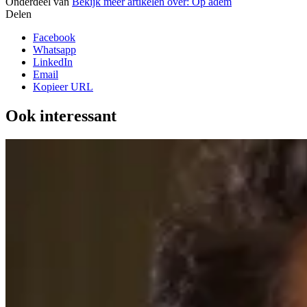
Onderdeel van
Bekijk meer artikelen over:
Op adem
Delen
Facebook
Whatsapp
LinkedIn
Email
Kopieer URL
Ook interessant