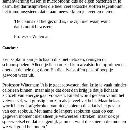
samenwerking tussen je microbioom: dus de eigen bacteriën in je
darm, het darmslijmvlies die heel veel toxische stoffen tegenhoudt,
het immuunsysteem dat eraan meewerkt en je lever en nieren.'
'De claims dat het gezond is, die zijn niet waar, want
dat is nooit bewezen.'
Professor Witteman
Conclusie
Een sapkuur kan je lichaam dus niet detoxen, reinigen of
schoonspoelen. Alleen je lichaam zelf kan afvalstoffen opruimen en
doet dat de hele dag door. En die afvalstoffen plas of poep je
gewoon weer uit.
Professor Witteman: 'Als je gaat sapvasten, dan krijg je vaak minder
calorieën binnen, maar als je dat doet dan krijg je dat je lichaam
zichzelf van energie gaat voorzien. En dat wordt gedaan vanuit het
vetweefsel, wat gunstig kan zijn als je veel vet hebt. Maar helaas
wordt het ook afgebroken vanuit de spieren dus dat is het gevaar
van een sapkuur. Met name de langere sapkuren gaan op een
gegeven moment niet alleen je vetweefsel afbreken, maar ook je
spierweefsel en dat is eigenlijk jammer, want die spieren die moeten
we wel goed behouden.'