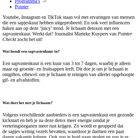
Programma's
->
Pointer
Youtube, Instagram en TikTok staan vol met ervaringen van mensen
die een sapjeskuur hebben uitgeprobeerd. En ook veel influencers
haken aan op deze ‘juicy’ trend. Je lichaam detoxen met een
sapvastenkuur. Werkt dat? Journalist Marieke Kuypers van
Pointer
Checkt
zocht het uit!
Wat houdt een sapvastenkuur in?
Een sapvastenkuur is een kuur van 3 tot 7 dagen, waarbij je alleen
maar op groente- en fruitsappen leeft. Dit doe je om je lichaam te
ontgiften, oftewel: om je lichaam te reinigen van allerlei opgehoopte
gif- en afvalstoffen.
Wat doet het met je lichaam?
Volgens verschillende aanbieders is een sapvastenkuur een gezonde
kickstart en heb je na deze detox meer energie omdat je
verteringsorganen meer rust krijgen. Zo wordt er geopperd dat
de
sapjes weinig vezels bevatten, waardoor je darmen een paar
dagen vakantie krijgen. Ook zou je huid gaan stralen en zou je er