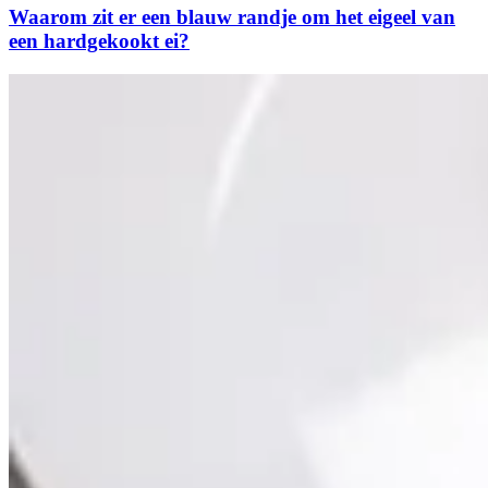
Waarom zit er een blauw randje om het eigeel van
een hardgekookt ei?