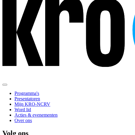
Programma's
Presentatoren
Mijn KRO-NCRV
Word lid
Acties & evenementen
Over ons
Volg ons