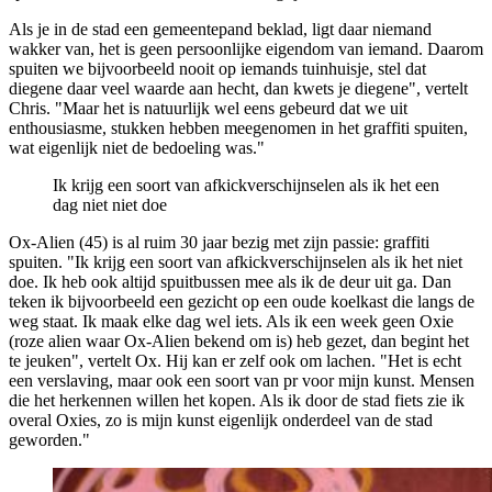
Als je in de stad een gemeentepand beklad, ligt daar niemand
wakker van, het is geen persoonlijke eigendom van iemand. Daarom
spuiten we bijvoorbeeld nooit op iemands tuinhuisje, stel dat
diegene daar veel waarde aan hecht, dan kwets je diegene", vertelt
Chris. "Maar het is natuurlijk wel eens gebeurd dat we uit
enthousiasme, stukken hebben meegenomen in het graffiti spuiten,
wat eigenlijk niet de bedoeling was."
Ik krijg een soort van afkickverschijnselen als ik het een
dag niet niet doe
Ox-Alien (45) is al ruim 30 jaar bezig met zijn passie: graffiti
spuiten. "Ik krijg een soort van afkickverschijnselen als ik het niet
doe. Ik heb ook altijd spuitbussen mee als ik de deur uit ga. Dan
teken ik bijvoorbeeld een gezicht op een oude koelkast die langs de
weg staat. Ik maak elke dag wel iets. Als ik een week geen Oxie
(roze alien waar Ox-Alien bekend om is) heb gezet, dan begint het
te jeuken", vertelt Ox. Hij kan er zelf ook om lachen. "Het is echt
een verslaving, maar ook een soort van pr voor mijn kunst. Mensen
die het herkennen willen het kopen. Als ik door de stad fiets zie ik
overal Oxies, zo is mijn kunst eigenlijk onderdeel van de stad
geworden."