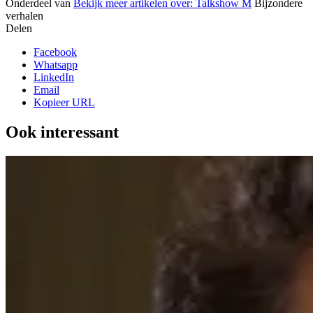
Onderdeel van
Bekijk meer artikelen over:
Talkshow M
Bijzondere
verhalen
Delen
Facebook
Whatsapp
LinkedIn
Email
Kopieer URL
Ook interessant