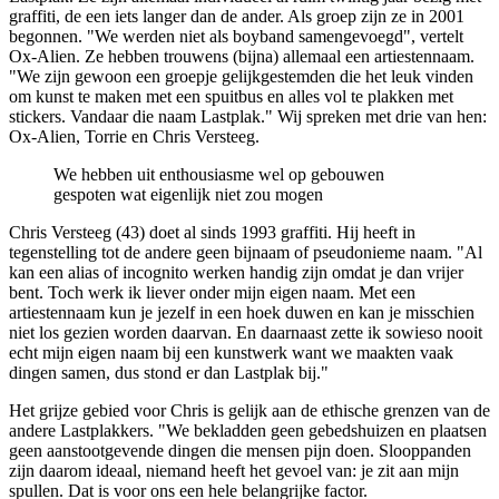
graffiti, de een iets langer dan de ander. Als groep zijn ze in 2001
begonnen. "We werden niet als boyband samengevoegd", vertelt
Ox-Alien. Ze hebben trouwens (bijna) allemaal een artiestennaam.
"We zijn gewoon een groepje gelijkgestemden die het leuk vinden
om kunst te maken met een spuitbus en alles vol te plakken met
stickers. Vandaar die naam Lastplak." Wij spreken met drie van hen:
Ox-Alien, Torrie en Chris Versteeg.
We hebben uit enthousiasme wel op gebouwen
gespoten wat eigenlijk niet zou mogen
Chris Versteeg (43) doet al sinds 1993 graffiti. Hij heeft in
tegenstelling tot de andere geen bijnaam of pseudonieme naam. "Al
kan een alias of incognito werken handig zijn omdat je dan vrijer
bent. Toch werk ik liever onder mijn eigen naam. Met een
artiestennaam kun je jezelf in een hoek duwen en kan je misschien
niet los gezien worden daarvan. En daarnaast zette ik sowieso nooit
echt mijn eigen naam bij een kunstwerk want we maakten vaak
dingen samen, dus stond er dan Lastplak bij."
Het grijze gebied voor Chris is gelijk aan de ethische grenzen van de
andere Lastplakkers. "We bekladden geen gebedshuizen en plaatsen
geen aanstootgevende dingen die mensen pijn doen. Slooppanden
zijn daarom ideaal, niemand heeft het gevoel van: je zit aan mijn
spullen. Dat is voor ons een hele belangrijke factor.