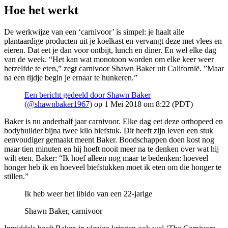
Hoe het werkt
De werkwijze van een ‘carnivoor’ is simpel: je haalt alle
plantaardige producten uit je koelkast en vervangt deze met vlees en
eieren. Dat eet je dan voor ontbijt, lunch en diner. En wel elke dag
van de week. “Het kan wat monotoon worden om elke keer weer
hetzelfde te eten,” zegt carnivoor Shawn Baker uit Californië. ”Maar
na een tijdje begin je ernaar te hunkeren.”
Een bericht gedeeld door Shawn Baker
(@shawnbaker1967)
op 1 Mei 2018 om 8:22 (PDT)
Baker is nu anderhalf jaar carnivoor. Elke dag eet deze orthopeed en
bodybuilder bijna twee kilo biefstuk. Dit heeft zijn leven een stuk
eenvoudiger gemaakt meent Baker. Boodschappen doen kost nog
maar tien minuten en hij hoeft nooit meer na te denken over wat hij
wilt eten. Baker: “Ik hoef alleen nog maar te bedenken: hoeveel
honger heb ik en hoeveel biefstukken moet ik eten om die honger te
stillen.”
Ik heb weer het libido van een 22-jarige
Shawn Baker, carnivoor