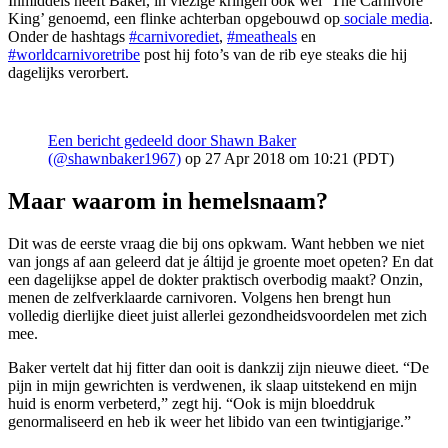
Inmiddels heeft Baker, in vlezige kringen ook wel ‘The Carnivore
King’ genoemd, een flinke achterban opgebouwd op
sociale media
.
Onder de hashtags
#carnivorediet
,
#meatheals
en
#worldcarnivoretribe
post hij foto’s van de rib eye steaks die hij
dagelijks verorbert.
Een bericht gedeeld door Shawn Baker
(@shawnbaker1967)
op 27 Apr 2018 om 10:21 (PDT)
Maar waarom in hemelsnaam?
Dit was de eerste vraag die bij ons opkwam. Want hebben we niet
van jongs af aan geleerd dat je áltijd je groente moet opeten? En dat
een dagelijkse appel de dokter praktisch overbodig maakt? Onzin,
menen de zelfverklaarde carnivoren. Volgens hen brengt hun
volledig dierlijke dieet juist allerlei gezondheidsvoordelen met zich
mee.
Baker vertelt dat hij fitter dan ooit is dankzij zijn nieuwe dieet. “De
pijn in mijn gewrichten is verdwenen, ik slaap uitstekend en mijn
huid is enorm verbeterd,” zegt hij. “Ook is mijn bloeddruk
genormaliseerd en heb ik weer het libido van een twintigjarige.”