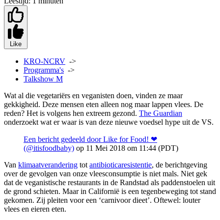
Leestijd:
1 minuten
Like
KRO-NCRV
->
Programma's
->
Talkshow M
Wat al die vegetariërs en veganisten doen, vinden ze maar
gekkigheid. Deze mensen eten alleen nog maar lappen vlees. De
reden? Het is volgens hen extreem gezond.
The Guardian
onderzoekt wat er waar is van deze nieuwe voedsel hype uit de VS.
Een bericht gedeeld door Like for Food! ❤
(@itisfoodbaby)
op 11 Mei 2018 om 11:44 (PDT)
Van
klimaatverandering
tot
antibioticaresistentie
, de berichtgeving
over de gevolgen van onze vleesconsumptie is niet mals. Niet gek
dat de veganistische restaurants in de Randstad als paddenstoelen uit
de grond schieten. Maar in Californië is een tegenbeweging tot stand
gekomen. Zij pleiten voor een ‘carnivoor dieet’. Oftewel: louter
vlees en eieren eten.