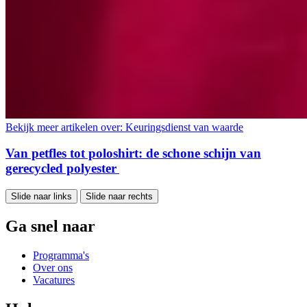
Bekijk meer artikelen over:
Keuringsdienst van waarde
Van petfles tot poloshirt: de schone schijn van
gerecycled polyester
Slide naar links
Slide naar rechts
Ga snel naar
Programma's
Over ons
Vacatures