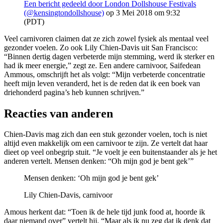
Een bericht gedeeld door London Dollshouse Festivals
(@kensingtondollshouse)
op 3 Mei 2018 om 9:32
(PDT)
Veel carnivoren claimen dat ze zich zowel fysiek als mentaal veel
gezonder voelen. Zo ook Lily Chien-Davis uit San Francisco:
“Binnen dertig dagen verbeterde mijn stemming, werd ik sterker en
had ik meer energie,” zegt ze. Een andere carnivoor, Saifedean
Ammous, omschrijft het als volgt: “Mijn verbeterde concentratie
heeft mijn leven veranderd, het is de reden dat ik een boek van
driehonderd pagina’s heb kunnen schrijven.”
Reacties van anderen
Chien-Davis mag zich dan een stuk gezonder voelen, toch is niet
altijd even makkelijk om een carnivoor te zijn. Ze vertelt dat haar
dieet op veel onbegrip stuit. “Je voelt je een buitenstaander als je het
anderen vertelt. Mensen denken: “Oh mijn god je bent gek’”
Mensen denken: ‘Oh mijn god je bent gek’
Lily Chien-Davis, carnivoor
Amous herkent dat: “Toen ik de hele tijd junk food at, hoorde ik
daar niemand over” vertelt hij. “Maar als ik nu zeg dat ik denk dat