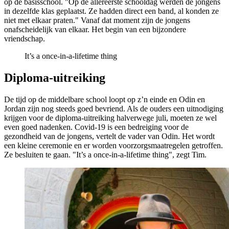
op de basisschool. "Op de allereerste schooldag werden de jongens
in dezelfde klas geplaatst. Ze hadden direct een band, al konden ze
niet met elkaar praten." Vanaf dat moment zijn de jongens
onafscheidelijk van elkaar. Het begin van een bijzondere
vriendschap.
It’s a once-in-a-lifetime thing
Diploma-uitreiking
De tijd op de middelbare school loopt op z’n einde en Odin en
Jordan zijn nog steeds goed bevriend. Als de ouders een uitnodiging
krijgen voor de diploma-uitreiking halverwege juli, moeten ze wel
even goed nadenken. Covid-19 is een bedreiging voor de
gezondheid van de jongens, vertelt de vader van Odin. Het wordt
een kleine ceremonie en er worden voorzorgsmaatregelen getroffen.
Ze besluiten te gaan. "It’s a once-in-a-lifetime thing", zegt Tim.