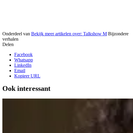
Onderdeel van
Bekijk meer artikelen over:
Talkshow M
Bijzondere
verhalen
Delen
Facebook
Whatsapp
LinkedIn
Email
Kopieer URL
Ook interessant