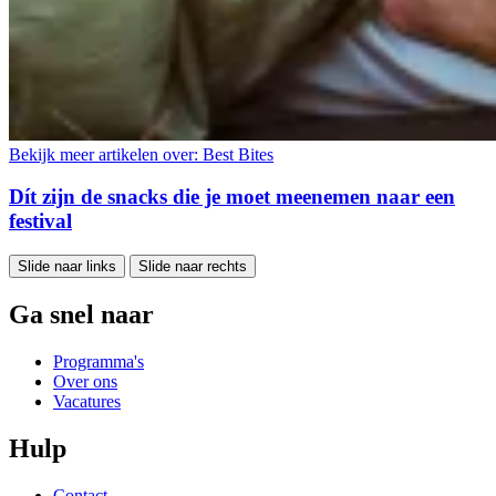
Bekijk meer artikelen over:
Best Bites
Dít zijn de snacks die je moet meenemen naar een
festival
Slide naar links
Slide naar rechts
Ga snel naar
Programma's
Over ons
Vacatures
Hulp
Contact