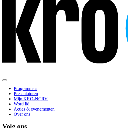
Programma's
Presentatoren
Mijn KRO-NCRV
Word lid
Acties & evenementen
Over ons
Volg ons