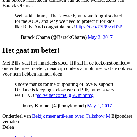
Barack Obama:
Well said, Jimmy. That's exactly why we fought so hard
for the ACA, and why we need to protect it for kids
like Billy. And congratulations!
https://t.co/77F8rZrD3P
— Barack Obama (@BarackObama)
May 2, 2017
Het gaat nu beter!
Met Billy gaat het inmiddels goed. Hij zal in de toekomst opnieuw
onder het mes moeten, maar zijn ouders zijn blij met wat de dokters
voor hem hebben kunnen doen.
sincere thanks for the outpouring of love & support -
Dr. Jane is keeping a close ear on Billy, who is very
well - XO
pic.twitter.com/QgSUminhmg
— Jimmy Kimmel (@jimmykimmel)
May 2, 2017
Onderdeel van
Bekijk meer artikelen over:
Talkshow M
Bijzondere
verhalen
Delen