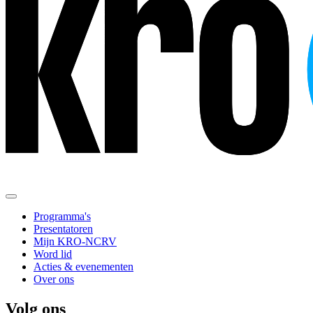
Programma's
Presentatoren
Mijn KRO-NCRV
Word lid
Acties & evenementen
Over ons
Volg ons