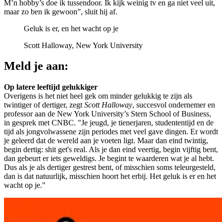
M’n hobby’s doe ik tussendoor. Ik kijk weinig tv en ga niet veel uit,
maar zo ben ik gewoon”, sluit hij af.
Geluk is er, en het wacht op je
Scott Halloway, New York University
Meld je aan:
Op latere leeftijd gelukkiger
Overigens is het niet heel gek om minder gelukkig te zijn als
twintiger of dertiger, zegt
Scott Halloway
, succesvol ondernemer en
professor aan de New York University’s Stern School of Business,
in gesprek met CNBC. "Je jeugd, je tienerjaren, studententijd en de
tijd als jongvolwassene zijn periodes met veel gave dingen. Er wordt
je geleerd dat de wereld aan je voeten ligt. Maar dan eind twintig,
begin dertig:
shit get's real
. Als je dan eind veertig, begin vijftig bent,
dan gebeurt er iets geweldigs. Je begint te waarderen wat je al hebt.
Dus als je als dertiger gestrest bent, of misschien soms teleurgesteld,
dan is dat natuurlijk, misschien hoort het erbij. Het geluk is er en het
wacht op je."