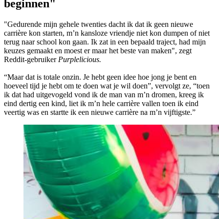
beginnen"
"Gedurende mijn gehele
twenties
dacht ik dat ik geen nieuwe
carrière kon starten, m’n kansloze vriendje niet kon dumpen of niet
terug naar school kon gaan. Ik zat in een bepaald traject, had mijn
keuzes gemaakt en moest er maar het beste van maken", zegt
Reddit-gebruiker
Purplelicious.
“Maar dat is totale onzin. Je hebt geen idee hoe jong je bent en
hoeveel tijd je hebt om te doen wat je wil doen”, vervolgt ze, “toen
ik dat had uitgevogeld vond ik de man van m’n dromen, kreeg ik
eind dertig een kind, liet ik m’n hele carrière vallen toen ik eind
veertig was en startte ik een nieuwe carrière na m’n vijftigste.”