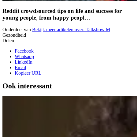
Reddit crowdsourced tips on life and success for
young people, from happy peopl…
Onderdeel van
Bekijk meer artikelen over:
Talkshow M
Gezondheid
Delen
Facebook
Whatsapp
LinkedIn
Email
Kopieer URL
Ook interessant