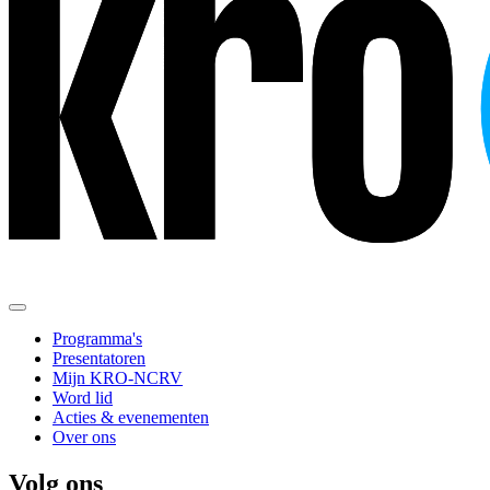
Programma's
Presentatoren
Mijn KRO-NCRV
Word lid
Acties & evenementen
Over ons
Volg ons