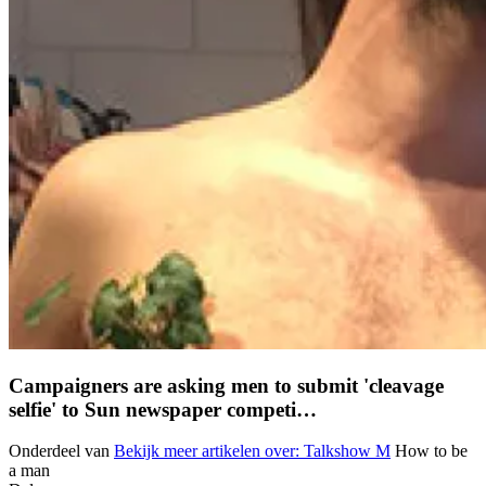
Campaigners are asking men to submit 'cleavage
selfie' to Sun newspaper competi…
Onderdeel van
Bekijk meer artikelen over:
Talkshow M
How to be
a man