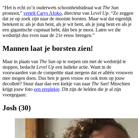
“Het is echt zo’n ouderwets schoonheidsideaal wat
The Sun
promoot,”
vertelt Carys Afoko
, directeur van
Level Up
. “Ze zeggen
dat ze op zoek zijn naar de mooiste borsten. Maar wat dat eigenlijk
betekent is: als je dun bent, als je wit bent, als je jong bent en als je
een gigantische cupmaat hebt, dán ben je mooi. Laten we die
wedstrijd dus even naar de 21e eeuw brengen.”
Mannen laat je borsten zien!
Maar in plaats van
The Sun
op te roepen om met de wedstrijd te
stoppen, bedacht
Level Up
een ludieke actie. Want in de
voorwaarden van de competitie staat nergens dat er alléén vrouwen
mee mogen doen. Dus ben je geen vrouw en ook trots op jouw
decolleté? Stuur daar dan een kiekje van naar
The Sun
! Misschien
krijgt jouw foto
een ereplekje
. Dit zijn de helden die je al zijn
voorgegaan:
Josh (30)