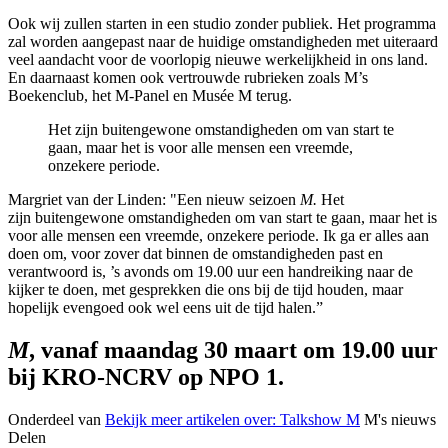
Ook wij zullen starten
in een studio zonder publiek. Het programma
zal worden aangepast naar de huidige omstandigheden met uiteraard
veel aandacht voor de voorlopig nieuwe werkelijkheid in ons land.
En daarnaast komen ook vertrouwde rubrieken zoals M’s
Boekenclub, het M-Panel en Musée M terug.
Het zijn buitengewone omstandigheden om van start te
gaan, maar het is voor alle mensen een vreemde,
onzekere periode.
Margriet van der Linden: "Een nieuw seizoen
M.
Het
zijn buitengewone omstandigheden om van start te gaan, maar het is
voor alle mensen een vreemde, onzekere periode. Ik ga er alles aan
doen om, voor zover dat binnen de omstandigheden past en
verantwoord is, ’s avonds om 19.00 uur een handreiking naar de
kijker te doen, met gesprekken die ons bij de tijd houden, maar
hopelijk evengoed ook wel eens uit de tijd halen.”
M
, vanaf maandag 30 maart om 19.00 uur
bij KRO-NCRV op NPO 1.
Onderdeel van
Bekijk meer artikelen over:
Talkshow M
M's nieuws
Delen