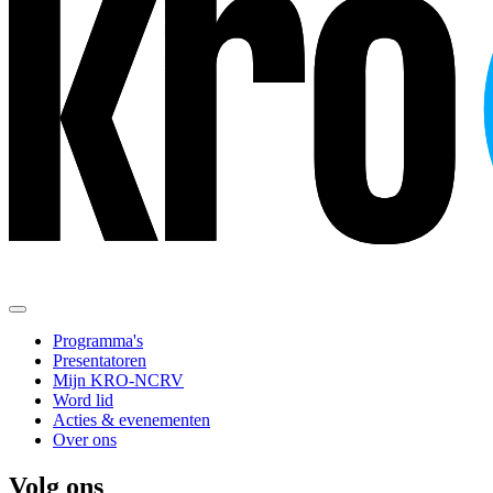
Programma's
Presentatoren
Mijn KRO-NCRV
Word lid
Acties & evenementen
Over ons
Volg ons