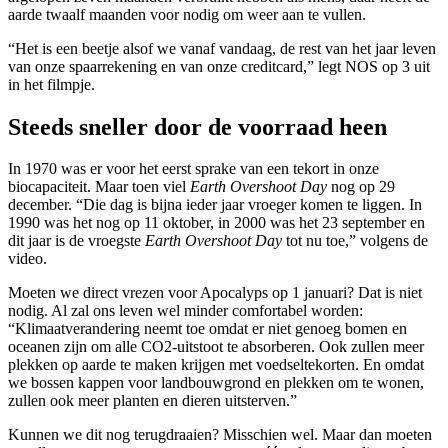
aarde twaalf maanden voor nodig om weer aan te vullen.
“Het is een beetje alsof we vanaf vandaag, de rest van het jaar leven
van onze spaarrekening en van onze creditcard,” legt NOS op 3 uit
in het filmpje.
Steeds sneller door de voorraad heen
In 1970 was er voor het eerst sprake van een tekort in onze
biocapaciteit. Maar toen viel
Earth Overshoot Day
nog op 29
december. “Die dag is bijna ieder jaar vroeger komen te liggen. In
1990 was het nog op 11 oktober, in 2000 was het 23 september en
dit jaar is de vroegste
Earth Overshoot Day
tot nu toe,” volgens de
video.
Moeten we direct vrezen voor Apocalyps op 1 januari? Dat is niet
nodig. Al zal ons leven wel minder comfortabel worden:
“Klimaatverandering neemt toe omdat er niet genoeg bomen en
oceanen zijn om alle CO2-uitstoot te absorberen. Ook zullen meer
plekken op aarde te maken krijgen met voedseltekorten. En omdat
we bossen kappen voor landbouwgrond en plekken om te wonen,
zullen ook meer planten en dieren uitsterven.”
Kunnen we dit nog terugdraaien? Misschien wel. Maar dan moeten