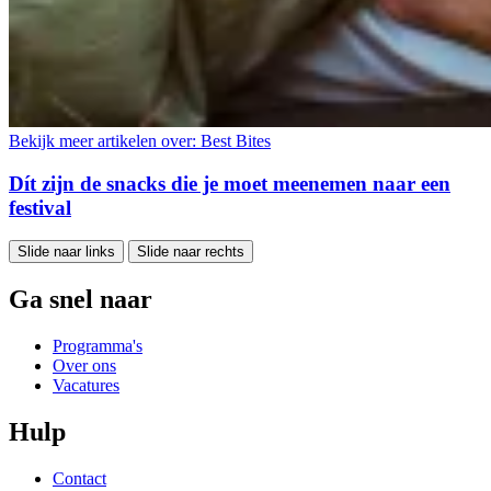
Bekijk meer artikelen over:
Best Bites
Dít zijn de snacks die je moet meenemen naar een
festival
Slide naar links
Slide naar rechts
Ga snel naar
Programma's
Over ons
Vacatures
Hulp
Contact