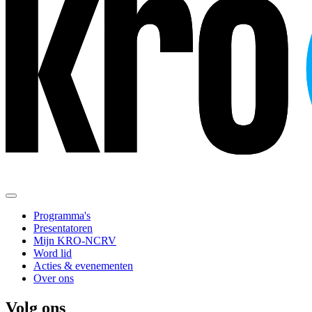
Programma's
Presentatoren
Mijn KRO-NCRV
Word lid
Acties & evenementen
Over ons
Volg ons