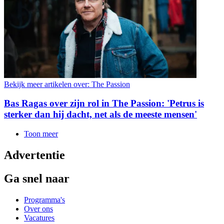
Bekijk meer artikelen over:
The Passion
Bas Ragas over zijn rol in The Passion: 'Petrus is
sterker dan hij dacht, net als de meeste mensen'
Toon meer
Advertentie
Ga snel naar
Programma's
Over ons
Vacatures