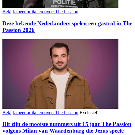
Bekijk meer artikelen over:
The Passion
Deze bekende Nederlanders spelen een gastrol in The
Passion 2026
Bekijk meer artikelen over:
The Passion
Exclusief
Dit zijn de mooiste nummers uit 15 jaar The Passion
volgens Milan van Waardenburg die Jezus speelt: