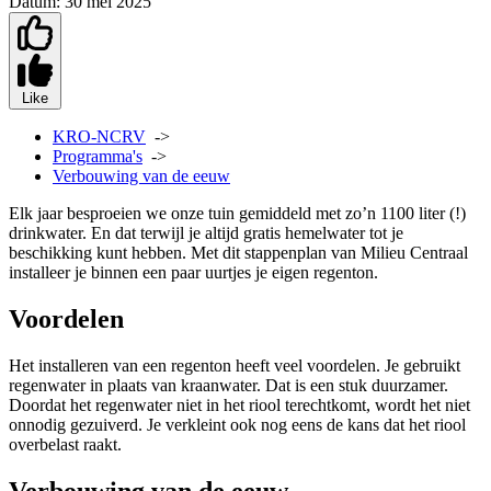
Datum:
30 mei 2025
Like
KRO-NCRV
->
Programma's
->
Verbouwing van de eeuw
Elk jaar besproeien we onze tuin gemiddeld met zo’n 1100 liter (!)
drinkwater. En dat terwijl je altijd gratis hemelwater tot je
beschikking kunt hebben. Met dit stappenplan van Milieu Centraal
installeer je binnen een paar uurtjes je eigen regenton.
Voordelen
Het installeren van een regenton heeft veel voordelen. Je gebruikt
regenwater in plaats van kraanwater. Dat is een stuk duurzamer.
Doordat het regenwater niet in het riool terechtkomt, wordt het niet
onnodig gezuiverd. Je verkleint ook nog eens de kans dat het riool
overbelast raakt.
Verbouwing van de eeuw