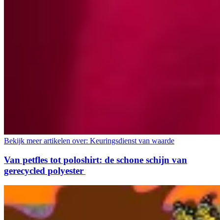
Bekijk meer artikelen over:
Keuringsdienst van waarde
Van petfles tot poloshirt: de schone schijn van
gerecycled polyester