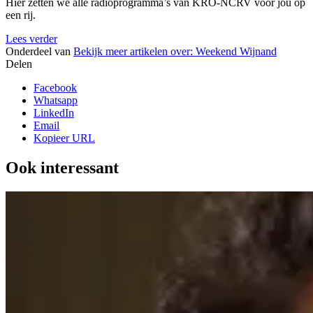
Hier zetten we alle radioprogramma’s van KRO-NCRV voor jou op
een rij.
Lees verder
Onderdeel van
Bekijk meer artikelen over:
Weekend Wijnand
Delen
Facebook
Whatsapp
LinkedIn
Email
Kopieer URL
Ook interessant