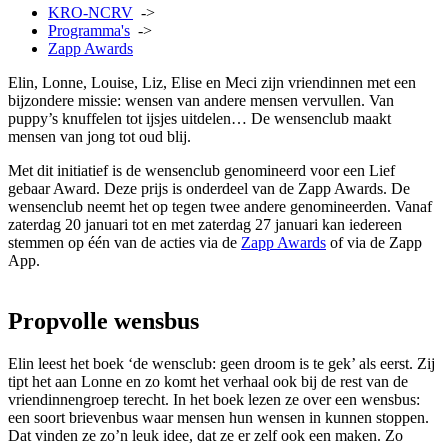
KRO-NCRV
->
Programma's
->
Zapp Awards
Elin, Lonne, Louise, Liz, Elise en Meci zijn vriendinnen met een
bijzondere missie: wensen van andere mensen vervullen. Van
puppy’s knuffelen tot ijsjes uitdelen… De wensenclub maakt
mensen van jong tot oud blij.
Met dit initiatief is de wensenclub genomineerd voor een Lief
gebaar Award. Deze prijs is onderdeel van de Zapp Awards. De
wensenclub neemt het op tegen twee andere genomineerden.
Vanaf
zaterdag 20 januari tot en met zaterdag 27 januari kan iedereen
stemmen op één van de acties
via de
Zapp Awards
of via de Zapp
App.
Propvolle wensbus
Elin leest het boek ‘de wensclub: geen droom is te gek’ als eerst. Zij
tipt het aan Lonne en zo komt het verhaal ook bij de rest van de
vriendinnengroep terecht. In het boek lezen ze over een wensbus:
een soort brievenbus waar mensen hun wensen in kunnen stoppen.
Dat vinden ze zo’n leuk idee, dat ze er zelf ook een maken. Zo