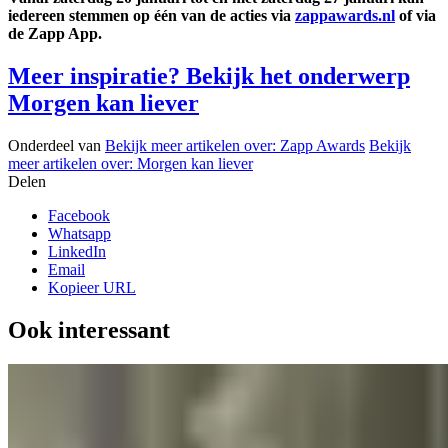
iedereen stemmen op één van de acties
via
zappawards.nl
of via
de Zapp App.
Meer inspiratie? Bekijk het onderwerp
Morgen kan liever
Onderdeel van
Bekijk meer artikelen over:
Zapp Awards
Bekijk
meer artikelen over:
Morgen kan liever
Delen
Facebook
Whatsapp
LinkedIn
Email
Kopieer URL
Ook interessant