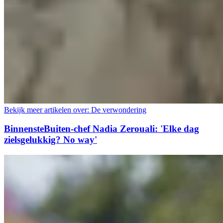
Bekijk meer artikelen over:
De verwondering
BinnensteBuiten-chef Nadia Zerouali: 'Elke dag
zielsgelukkig? No way'