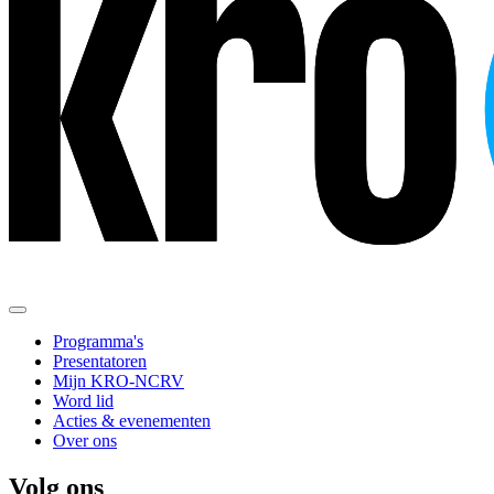
Programma's
Presentatoren
Mijn KRO-NCRV
Word lid
Acties & evenementen
Over ons
Volg ons