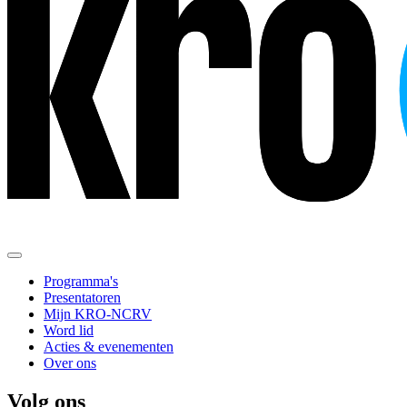
Programma's
Presentatoren
Mijn KRO-NCRV
Word lid
Acties & evenementen
Over ons
Volg ons