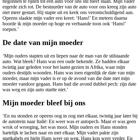
begonnen te rijden tot één auto voor ons stil bleef staan. Mijn vader
ergerde zich rot. De bestuurder van de auto voor ons kreeg zijn auto
niet meer gestart. Hij stapte uit en keek ons verontschuldigend aan.
Opeens slaakte mijn vader een kreet: ‘Hans!’ En meteen daarna
hoorde ik mijn moeder op hoge en verbaasde toon ook ‘Hans!’
roepen.’
De date van mijn moeder
‘Mijn ouders stapten uit en liepen naar de man van de stilstaande
auto. Wat bleek? Hans was een oude bekende. Ze hadden elkaar
twintig jaar geleden voor het laatst gezien in Afrika, waar mijn
ouders destijds woonden. Hans was toen eigenlijk de date van mijn
moeder, maar mijn vader is er op de avond van die date met mijn
moeder vandoor gegaan. Hans had die avond dubbel pech: zijn date
was weg en zijn auto startte niet.’
Mijn moeder bleef bij ons
‘En nu stonden ze opeens oog in oog met elkaar, twintig jaar later bij
de autotrein naar Italië: En weer was er autopech. Maar er was geen
wrok of wroeging, het was mooi. Mijn ouders en Hans stonden
hartelijk te lachen naar en met elkaar. Mijn vader pakte zijn
startkabels en hielp Hans weer op weg. Hans kon weer verder. En