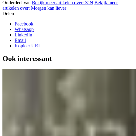
Onderdeel van
Bekijk meer artikelen over:
Z!N
Bekijk meer
artikelen over:
Morgen kan liever
Delen
Facebook
Whatsapp
LinkedIn
Email
Kopieer URL
Ook interessant