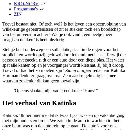
KRO-NCRV
->
Programma's
->
Z!N
Toeval bestaat niet. Of toch wel? Is het leven een opeenvolging van
willekeurige gebeurtenissen of zit er stiekem toch een boodschap
van het universum achter? Wat je ook vindt: een beetje meer
‘magisch denken’ is heel plezierig.
Stel: je bent onderweg een sollicitatie, staat in de regen voor het
stoplicht en wordt opzij geduwd door iemand met haast. Terwijl die
persoon oversteekt, rijdt er een auto door een diepe plas. Het water
spat alle kanten op en je voorganger wordt kletsnat. Jij blijft droog.
Toeval of had het zo moeten zijn?
Zin in morgen
-redacteur Katinka
Hartman denkt er graag over na. Ze maakt regelmatig iets mee
waarvan ze denkt: dit kán geen toeval zijn.
'Opeens slaakte mijn vader een kreet: ‘Hans!’'
Het verhaal van Katinka
Katinka: ‘Ik herinner me dat ik twaalf jaar was en op vakantie ging
met mijn ouders en broer. We zaten in de auto te wachten tot het
onze beurt was om de autotrein op te gaan. De auto’s voor ons