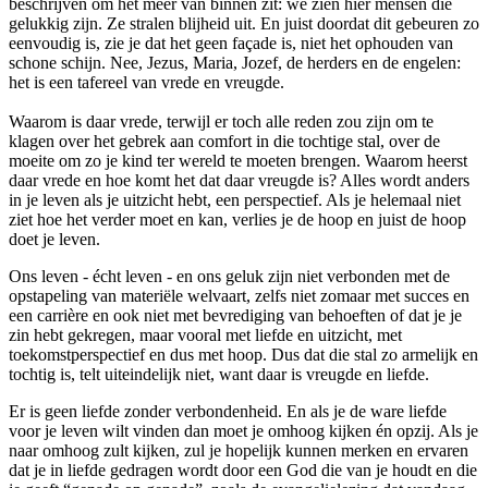
beschrijven om het meer van binnen zit: we zien hier mensen die
gelukkig zijn. Ze stralen blijheid uit. En juist doordat dit gebeuren zo
eenvoudig is, zie je dat het geen façade is, niet het ophouden van
schone schijn. Nee, Jezus, Maria, Jozef, de herders en de engelen:
het is een tafereel van vrede en vreugde.
Waarom is daar vrede, terwijl er toch alle reden zou zijn om te
klagen over het gebrek aan comfort in die tochtige stal, over de
moeite om zo je kind ter wereld te moeten brengen. Waarom heerst
daar vrede en hoe komt het dat daar vreugde is? Alles wordt anders
in je leven als je uitzicht hebt, een perspectief. Als je helemaal niet
ziet hoe het verder moet en kan, verlies je de hoop en juist de hoop
doet je leven.
Ons leven - écht leven - en ons geluk zijn niet verbonden met de
opstapeling van materiële welvaart, zelfs niet zomaar met succes en
een carrière en ook niet met bevrediging van behoeften of dat je je
zin hebt gekregen, maar vooral met liefde en uitzicht, met
toekomstperspectief en dus met hoop. Dus dat die stal zo armelijk en
tochtig is, telt uiteindelijk niet, want daar is vreugde en liefde.
Er is geen liefde zonder verbondenheid. En als je de ware liefde
voor je leven wilt vinden dan moet je omhoog kijken én opzij. Als je
naar omhoog zult kijken, zul je hopelijk kunnen merken en ervaren
dat je in liefde gedragen wordt door een God die van je houdt en die