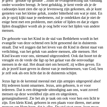
je geeft “genade op genade”, zoals de evangelielezing dat vandaag
onder woorden brengt. Je bent gelukkig, je kent vrede als je de
cadeautjes kunt zien die op je levensweg zijn gekomen, als je kunt
genieten van het kleine geluk, zonder bitterheid om wat je mist. En
als je opzij kijkt naar je medemens, zul je ontdekken dat je niet de
enige bent met een probleem, met ziekte of lijden en dat je eigen
lijden draaglijker wordt als je oog hebt voor het lijden van andere
mensen.
De geboorte van het Kind in de stal van Bethlehem wordt in het
evangelie van deze ochtend een licht genoemd dat in duisternis
straalt. Dat wil zeggen dat het leven van dit Kind in dienst staat van
verlichting, van het geluk van andere mensen, alle mensen. Het
Kind kwam voor ons, niemand uitgezonderd. Ook dat hoort tot de
vreugde en de vrede die ligt op het gelaat van die eenvoudige
mensen in de stal. Het draait niet om henzelf, zij willen geven. En
als je jezelf kunt geven in dienst van je medemensen, van God, ben
je zelf ook als een licht dat in de duisternis schijnt.
Jezus ligt in de kerststal meestal met zijn armpjes uitgespreid alsof
Hij iedereen komt omarmen. Jezus, arm geboren, is er voor
iedereen. Dat is een dringende uitnodiging aan ons, want zoveel
mensen op deze wereldbol zijn arm en uitgesloten,
gemarginaliseerd. Zie het als je taak om ook voor hen een licht te
zijn. Een klein Kind, geboren in een plaats voor dieren, met arme
mensen om Hem heen, dat is alles. De stal staat open, loop maar