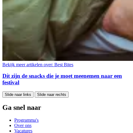
Bekijk meer artikelen over:
Best Bites
Dít zijn de snacks die je moet meenemen naar een
festival
Slide naar links
Slide naar rechts
Ga snel naar
Programma's
Over ons
Vacatures