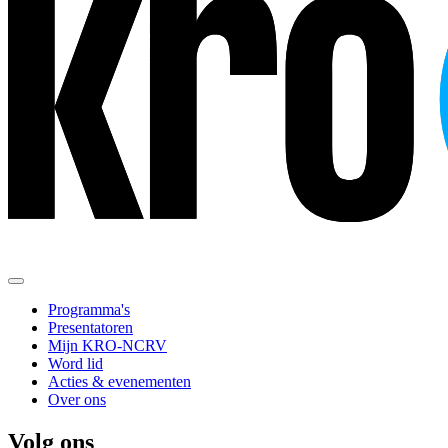
Programma's
Presentatoren
Mijn KRO-NCRV
Word lid
Acties & evenementen
Over ons
Volg ons