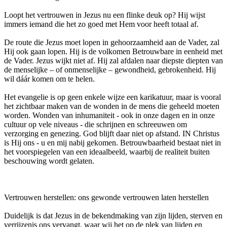
Loopt het vertrouwen in Jezus nu een flinke deuk op? Hij wijst
immers iemand die het zo goed met Hem voor heeft totaal af.
De route die Jezus moet lopen in gehoorzaamheid aan de Vader, zal
Hij ook gaan lopen. Hij is de volkomen Betrouwbare in eenheid met
de Vader. Jezus wijkt niet af. Hij zal afdalen naar diepste diepten van
de menselijke – of onmenselijke – gewondheid, gebrokenheid. Hij
wil dáár komen om te helen.
Het evangelie is op geen enkele wijze een karikatuur, maar is vooral
het zichtbaar maken van de wonden in de mens die geheeld moeten
worden. Wonden van inhumaniteit - ook in onze dagen en in onze
cultuur op vele niveaus - die schrijnen en schreeuwen om
verzorging en genezing. God blijft daar niet op afstand. IN Christus
is Hij ons - u en mij nabij gekomen. Betrouwbaarheid bestaat niet in
het voorspiegelen van een ideaalbeeld, waarbij de realiteit buiten
beschouwing wordt gelaten.
Vertrouwen herstellen: ons gewonde vertrouwen laten herstellen
Duidelijk is dat Jezus in de bekendmaking van zijn lijden, sterven en
verrijzenis ons vervangt, waar wij het op de plek van lijden en