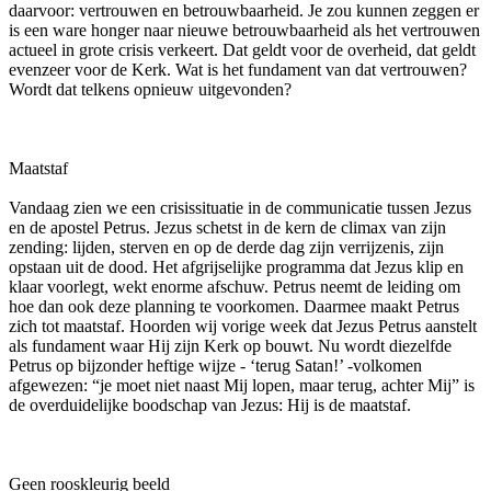
daarvoor: vertrouwen en betrouwbaarheid. Je zou kunnen zeggen er
is een ware honger naar nieuwe betrouwbaarheid als het vertrouwen
actueel in grote crisis verkeert. Dat geldt voor de overheid, dat geldt
evenzeer voor de Kerk. Wat is het fundament van dat vertrouwen?
Wordt dat telkens opnieuw uitgevonden?
Maatstaf
Vandaag zien we een crisissituatie in de communicatie tussen Jezus
en de apostel Petrus. Jezus schetst in de kern de climax van zijn
zending: lijden, sterven en op de derde dag zijn verrijzenis, zijn
opstaan uit de dood. Het afgrijselijke programma dat Jezus klip en
klaar voorlegt, wekt enorme afschuw. Petrus neemt de leiding om
hoe dan ook deze planning te voorkomen. Daarmee maakt Petrus
zich tot maatstaf. Hoorden wij vorige week dat Jezus Petrus aanstelt
als fundament waar Hij zijn Kerk op bouwt. Nu wordt diezelfde
Petrus op bijzonder heftige wijze - ‘terug Satan!’ -volkomen
afgewezen: “je moet niet naast Mij lopen, maar terug, achter Mij” is
de overduidelijke boodschap van Jezus: Hij is de maatstaf.
Geen rooskleurig beeld