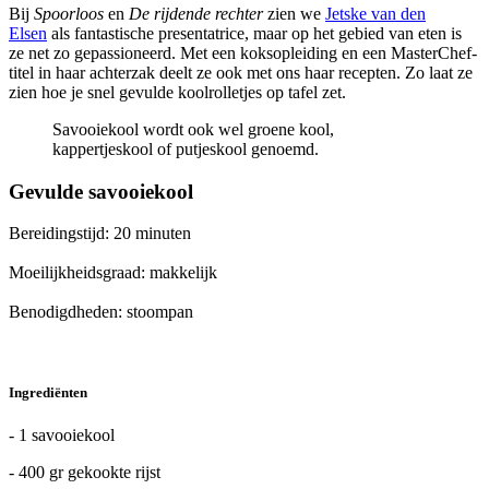
Bij
Spoorloos
en
De rijdende rechter
zien we
Jetske van den
Elsen
als fantastische presentatrice, maar op het gebied van eten is
ze net zo gepassioneerd. Met een koksopleiding en een MasterChef-
titel in haar achterzak deelt ze ook met ons haar recepten. Zo laat ze
zien hoe je snel gevulde koolrolletjes op tafel zet.
Savooiekool wordt ook wel groene kool,
kappertjeskool of putjeskool genoemd.
Gevulde savooiekool
Bereidingstijd: 20 minuten
Moeilijkheidsgraad: makkelijk
Benodigdheden: stoompan
Ingrediënten
- 1 savooiekool
- 400 gr gekookte rijst