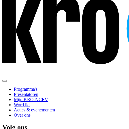
Programma's
Presentatoren
Mijn KRO-NCRV
Word lid
Acties & evenementen
Over ons
Volg ons