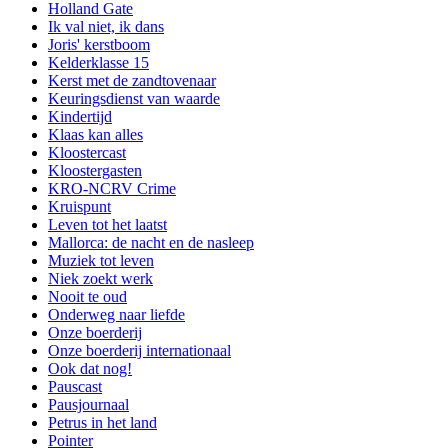
Holland Gate
Ik val niet, ik dans
Joris' kerstboom
Kelderklasse 15
Kerst met de zandtovenaar
Keuringsdienst van waarde
Kindertijd
Klaas kan alles
Kloostercast
Kloostergasten
KRO-NCRV Crime
Kruispunt
Leven tot het laatst
Mallorca: de nacht en de nasleep
Muziek tot leven
Niek zoekt werk
Nooit te oud
Onderweg naar liefde
Onze boerderij
Onze boerderij internationaal
Ook dat nog!
Pauscast
Pausjournaal
Petrus in het land
Pointer