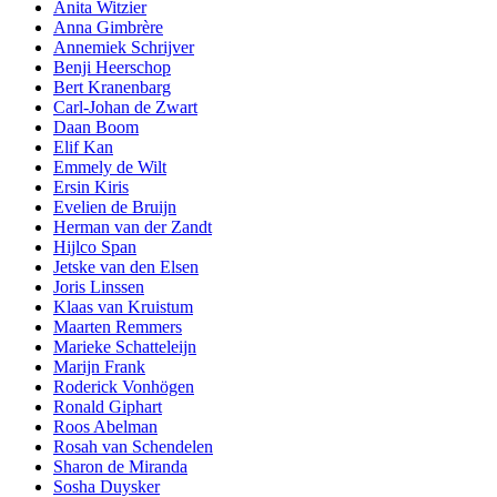
Anita Witzier
Anna Gimbrère
Annemiek Schrijver
Benji Heerschop
Bert Kranenbarg
Carl-Johan de Zwart
Daan Boom
Elif Kan
Emmely de Wilt
Ersin Kiris
Evelien de Bruijn
Herman van der Zandt
Hijlco Span
Jetske van den Elsen
Joris Linssen
Klaas van Kruistum
Maarten Remmers
Marieke Schatteleijn
Marijn Frank
Roderick Vonhögen
Ronald Giphart
Roos Abelman
Rosah van Schendelen
Sharon de Miranda
Sosha Duysker