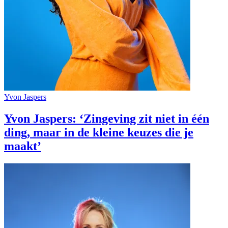
Yvon Jaspers
Yvon Jaspers: ‘Zingeving zit niet in één
ding, maar in de kleine keuzes die je
maakt’