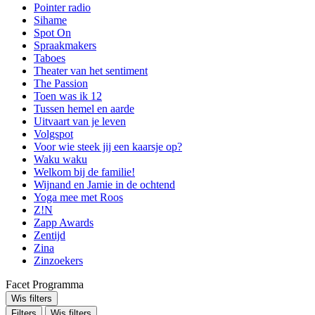
Pointer radio
Sihame
Spot On
Spraakmakers
Taboes
Theater van het sentiment
The Passion
Toen was ik 12
Tussen hemel en aarde
Uitvaart van je leven
Volgspot
Voor wie steek jij een kaarsje op?
Waku waku
Welkom bij de familie!
Wijnand en Jamie in de ochtend
Yoga mee met Roos
Z!N
Zapp Awards
Zentijd
Zina
Zinzoekers
Facet Programma
Wis filters
Filters
Wis filters