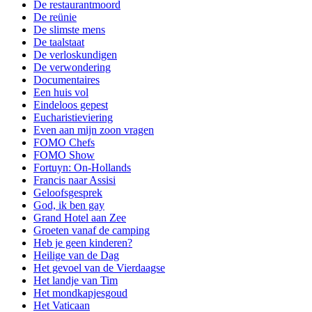
De restaurantmoord
De reünie
De slimste mens
De taalstaat
De verloskundigen
De verwondering
Documentaires
Een huis vol
Eindeloos gepest
Eucharistieviering
Even aan mijn zoon vragen
FOMO Chefs
FOMO Show
Fortuyn: On-Hollands
Francis naar Assisi
Geloofsgesprek
God, ik ben gay
Grand Hotel aan Zee
Groeten vanaf de camping
Heb je geen kinderen?
Heilige van de Dag
Het gevoel van de Vierdaagse
Het landje van Tim
Het mondkapjesgoud
Het Vaticaan