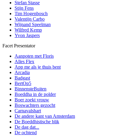
Stefan Stasse
Stijn Fens
Tim Hogenbosch
Valentijn Carbo
Wijnand Speelman
Wilfred Kemp
Yvon Jaspers
Facet Presentator
Aanpoten met Floris
Alles Flex
App me als je thuis bent
Arcadia
Badgast
BertOp5
BinnensteBuiten
Boeddha in de polder
Boer zoekt vrouw
Boswachters gezocht
Carnavalshart
De andere kant van Amsterdam
De Boeddhistische blik
De dag dat...
De ochtend