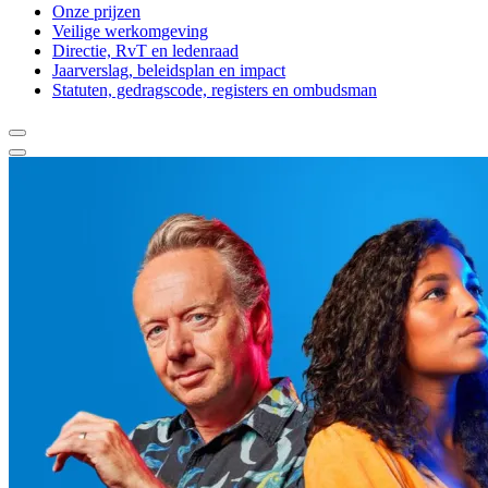
Onze prijzen
Veilige werkomgeving
Directie, RvT en ledenraad
Jaarverslag, beleidsplan en impact
Statuten, gedragscode, registers en ombudsman