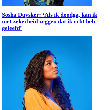
Sosha Duysker: ‘Als ik doodga, kan ik
met zekerheid zeggen dat ik echt heb
geleefd’