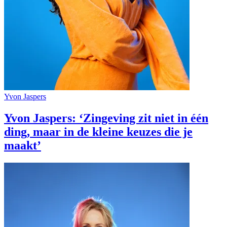
Yvon Jaspers
Yvon Jaspers: ‘Zingeving zit niet in één
ding, maar in de kleine keuzes die je
maakt’