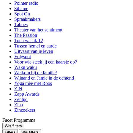
Pointer radio
Sihame
Spot On
Spraakmakers
Taboes
Theater van het sentiment
The Passion
Toen was ik 12
Tussen hemel en aarde
Uitvaart van je leven
Volgspot
Voor wie steek jij een kaarsje op?
Waku waku
Welkom bij de familie!
Wijnand en Jamie in de ochtend
Yoga mee met Roos
Z!N
Zapp Awards
Zentijd
Zina
Zinzoekers
Facet Programma
Wis filters
Filters
Wis filters