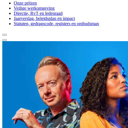
Onze prijzen
Veilige werkomgeving
Directie, RvT en ledenraad
Jaarverslag, beleidsplan en impact
Statuten, gedragscode, registers en ombudsman