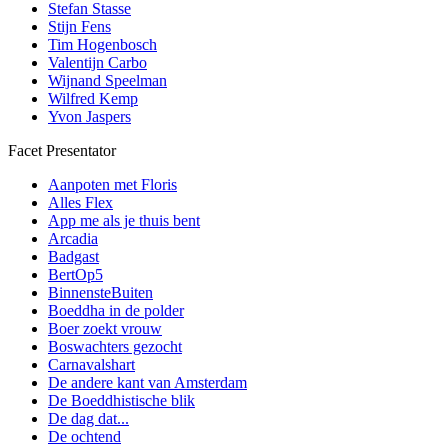
Stefan Stasse
Stijn Fens
Tim Hogenbosch
Valentijn Carbo
Wijnand Speelman
Wilfred Kemp
Yvon Jaspers
Facet Presentator
Aanpoten met Floris
Alles Flex
App me als je thuis bent
Arcadia
Badgast
BertOp5
BinnensteBuiten
Boeddha in de polder
Boer zoekt vrouw
Boswachters gezocht
Carnavalshart
De andere kant van Amsterdam
De Boeddhistische blik
De dag dat...
De ochtend