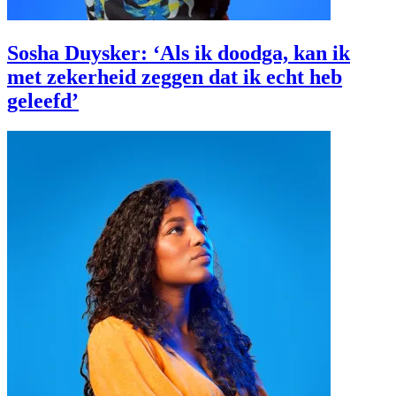
Sosha Duysker: ‘Als ik doodga, kan ik
met zekerheid zeggen dat ik echt heb
geleefd’