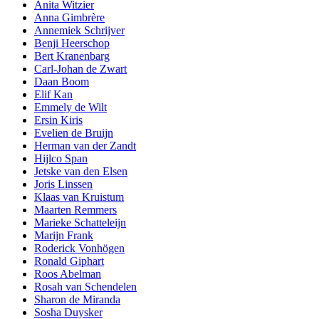
Anita Witzier
Anna Gimbrère
Annemiek Schrijver
Benji Heerschop
Bert Kranenbarg
Carl-Johan de Zwart
Daan Boom
Elif Kan
Emmely de Wilt
Ersin Kiris
Evelien de Bruijn
Herman van der Zandt
Hijlco Span
Jetske van den Elsen
Joris Linssen
Klaas van Kruistum
Maarten Remmers
Marieke Schatteleijn
Marijn Frank
Roderick Vonhögen
Ronald Giphart
Roos Abelman
Rosah van Schendelen
Sharon de Miranda
Sosha Duysker