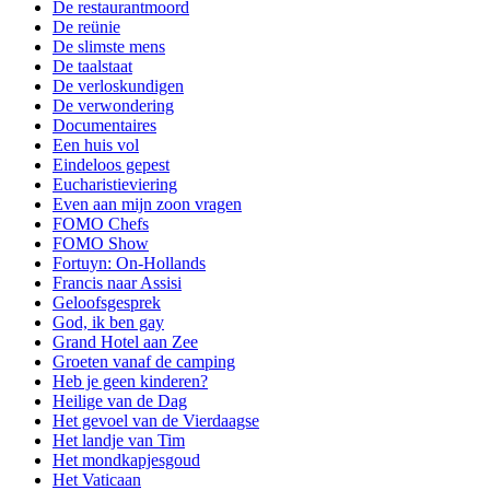
De restaurantmoord
De reünie
De slimste mens
De taalstaat
De verloskundigen
De verwondering
Documentaires
Een huis vol
Eindeloos gepest
Eucharistieviering
Even aan mijn zoon vragen
FOMO Chefs
FOMO Show
Fortuyn: On-Hollands
Francis naar Assisi
Geloofsgesprek
God, ik ben gay
Grand Hotel aan Zee
Groeten vanaf de camping
Heb je geen kinderen?
Heilige van de Dag
Het gevoel van de Vierdaagse
Het landje van Tim
Het mondkapjesgoud
Het Vaticaan