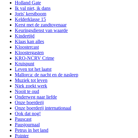
Holland Gate
Ik val niet, ik dans
Joris' kerstboom
Kelderklasse 15
Kerst met de zandtovenaar
Keuringsdienst van waarde
Kindertijd
Klaas kan alles
Kloostercast
Kloostergasten
KRO-NCRV Crime
Kruispunt
Leven tot het laatst
Mallorca: de nacht en de nasleep
Muziek tot leven
Niek zoekt werk
Nooit te oud
Onderweg naar liefde
Onze boerderij
Onze boerderij internationaal
Ook dat nog!
Pauscast
Pausjournaal
Petrus in het land
Pointer