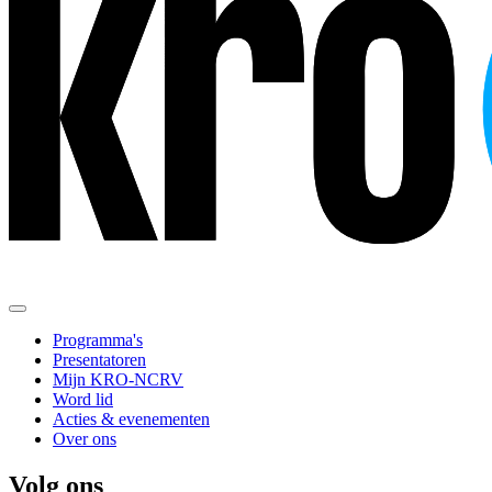
Programma's
Presentatoren
Mijn KRO-NCRV
Word lid
Acties & evenementen
Over ons
Volg ons