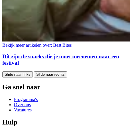
Bekijk meer artikelen over:
Best Bites
Dít zijn de snacks die je moet meenemen naar een
festival
Slide naar links
Slide naar rechts
Ga snel naar
Programma's
Over ons
Vacatures
Hulp