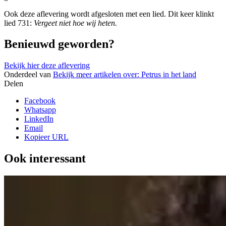
Ook deze aflevering wordt afgesloten met een lied. Dit keer klinkt
lied 731:
Vergeet niet hoe wij heten.
Benieuwd geworden?
Bekijk hier deze aflevering
Onderdeel van
Bekijk meer artikelen over:
Petrus in het land
Delen
Facebook
Whatsapp
LinkedIn
Email
Kopieer URL
Ook interessant